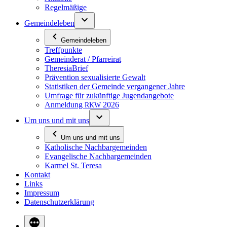
Re­gel­mä­ßi­ge
Ge­mein­de­le­ben
Ge­mein­de­le­ben
Treff­punk­te
Ge­mein­de­rat / Pfarreirat
The­re­sia­B­rief
Prä­ven­ti­on se­xua­li­sier­te Gewalt
Sta­tis­ti­ken der Ge­mein­de ver­gan­ge­ner Jahre
Um­fra­ge für zu­künf­ti­ge Jugendangebote
An­mel­dung
2026
RKW
Um uns und mit uns
Um uns und mit uns
Ka­tho­li­sche Nachbargemeinden
Evan­ge­li­sche Nachbargemeinden
Kar­mel St. Teresa
Kon­takt
Links
Im­pres­sum
Da­ten­schutz­er­klä­rung