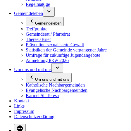
Re­gel­mä­ßi­ge
Ge­mein­de­le­ben
Ge­mein­de­le­ben
Treff­punk­te
Ge­mein­de­rat / Pfarreirat
The­re­sia­B­rief
Prä­ven­ti­on se­xua­li­sier­te Gewalt
Sta­tis­ti­ken der Ge­mein­de ver­gan­ge­ner Jahre
Um­fra­ge für zu­künf­ti­ge Jugendangebote
An­mel­dung
2026
RKW
Um uns und mit uns
Um uns und mit uns
Ka­tho­li­sche Nachbargemeinden
Evan­ge­li­sche Nachbargemeinden
Kar­mel St. Teresa
Kon­takt
Links
Im­pres­sum
Da­ten­schutz­er­klä­rung