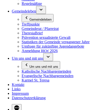
Re­gel­mä­ßi­ge
Ge­mein­de­le­ben
Ge­mein­de­le­ben
Treff­punk­te
Ge­mein­de­rat / Pfarreirat
The­re­sia­B­rief
Prä­ven­ti­on se­xua­li­sier­te Gewalt
Sta­tis­ti­ken der Ge­mein­de ver­gan­ge­ner Jahre
Um­fra­ge für zu­künf­ti­ge Jugendangebote
An­mel­dung
2026
RKW
Um uns und mit uns
Um uns und mit uns
Ka­tho­li­sche Nachbargemeinden
Evan­ge­li­sche Nachbargemeinden
Kar­mel St. Teresa
Kon­takt
Links
Im­pres­sum
Da­ten­schutz­er­klä­rung